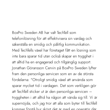
BoxPro Sweden AB har valt TechTell som 
telefonilösning för att effektivisera sin vardag och 
säkerställa en smidig och pålitlig kommunikation. 
Med TechTells växel har företaget fått en lösning som 
inte bara sparar tid utan också skapar en trygghet i 
att alltid ha en engagerad och tillgänglig support.  
Jonathan Göransson Cervin på BoxPro Sweden lyfter 
fram den personliga servicen som en av de största 
fördelarna: "Otroligt smidig växel att använda som 
sparar mycket tid i vardagen. Det som verkligen gör 
att TechTell sticker ut är den personliga servicen – 
tryggheten i att alltid ha någon att vända sig till. Vi är 
supernöjda, och jag tror att alla som byter till TechTell 
kommer förstå hur skönt det är med en operatör där 