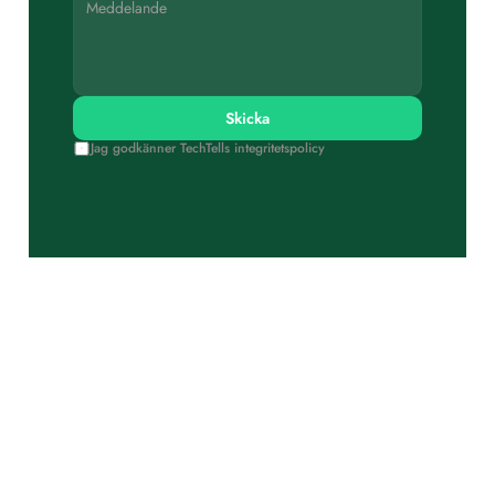
Skicka
Jag godkänner TechTells integritetspolicy