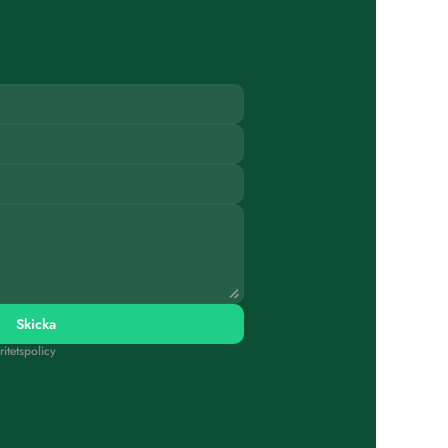
Skicka
itetspolicy