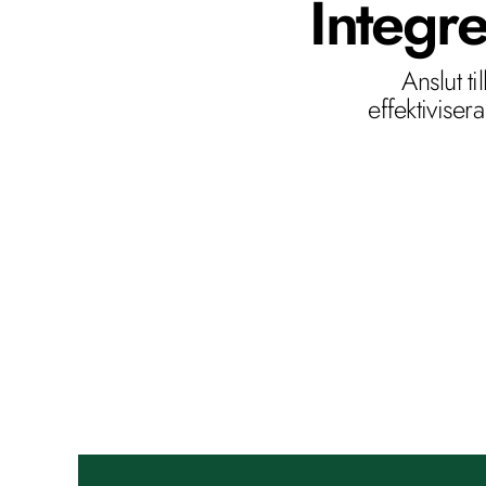
Integr
Anslut t
effektiviser