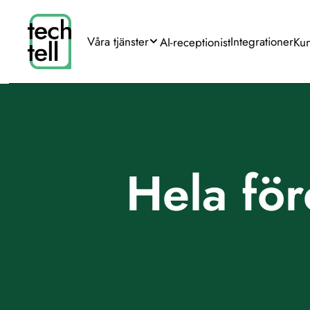
Våra tjänster
Integrationer
AI-receptionist
Ku
Integrationer
AI-receptionist
Ku
Hela för