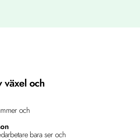
 växel och 
ummer och 
son
darbetare bara ser och 