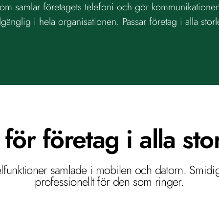
 som samlar företagets telefoni och gör kommunikatione
illgänglig i hela organisationen. Passar företag i alla storl
för företag i alla sto
elfunktioner samlade i mobilen och datorn. Smidig
professionellt för den som ringer.
dvara som bara