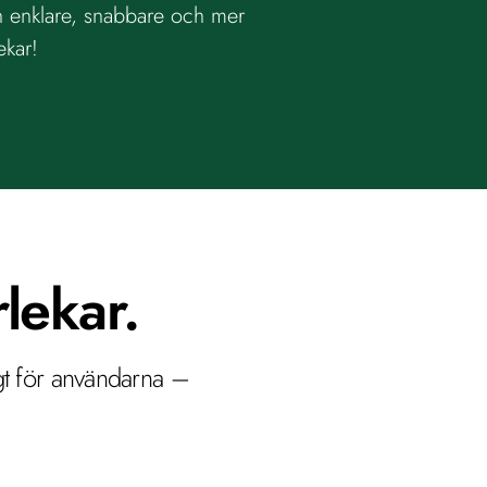
n enklare, snabbare och mer 
ekar! 
rlekar.
t för användarna – 
 funkar. 