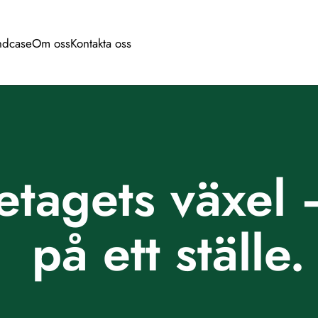
ndcase
Om oss
Kontakta oss
ndcase
Om oss
Kontakta oss
etagets växel 
på ett ställe.