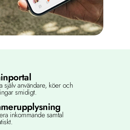
nportal
a själv användare, köer och 
ningar smidigt.
merupplysning
fiera inkommande samtal 
iskt.