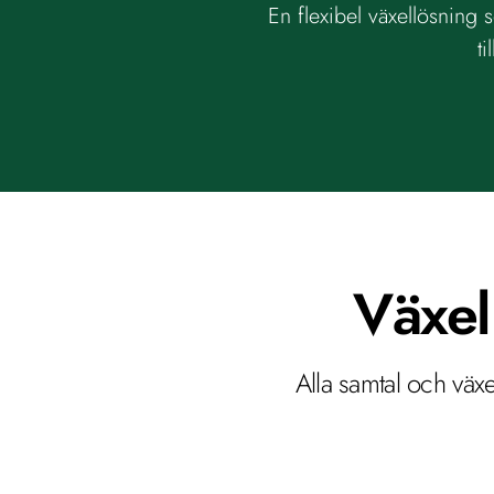
En flexibel växellösning
t
Växel 
Alla samtal och väx
Hår