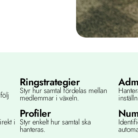
Ringstrategier
Admi
Styr hur samtal fördelas mellan 
Hanter
ölj 
medlemmar i växeln.
inställ
Profiler
Num
rekt i 
Styr enkelt hur samtal ska 
Identi
hanteras.
automat