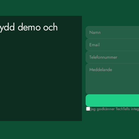
sydd demo och 
Jag godkänner TechTells integr